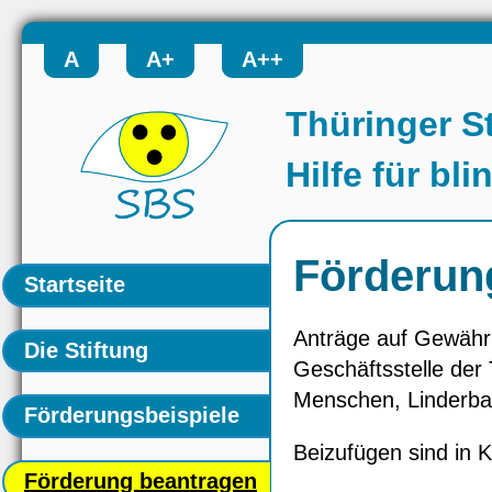
A
A+
A++
Thüringer S
Hilfe für b
Förderun
Startseite
Anträge auf Gewähru
Die Stiftung
Geschäftsstelle der 
Menschen, Linderbac
Förderungsbeispiele
Beizufügen sind in K
Förderung beantragen